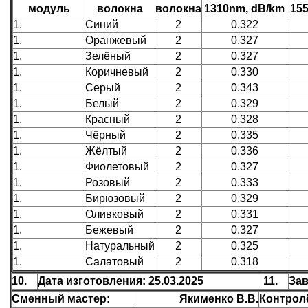
модуль
волокна
волокна
1310nm, dB/km
15
1.
Синий
2
0.322
1.
Оранжевый
2
0.327
1.
Зелёный
2
0.327
1.
Коричневый
2
0.330
1.
Серый
2
0.343
1.
Белый
2
0.329
1.
Красный
2
0.328
1.
Чёрный
2
0.335
1.
Жёлтый
2
0.336
1.
Фиолетовый
2
0.327
1.
Розовый
2
0.333
1.
Бирюзовый
2
0.329
1.
Оливковый
2
0.331
1.
Бежевый
2
0.327
1.
Натуральный
2
0.325
1.
Салатовый
2
0.318
10.
Дата изготовления: 25.03.2025
11.
Зав
Сменный мастер:
Якименко В.В.
Контрол