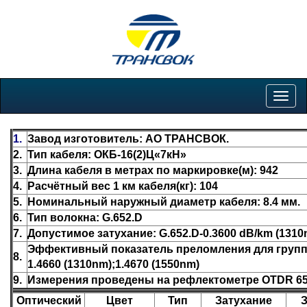
Togg
navig
1.
Завод изготовитель: АО ТРАНСВОК.
2.
Тип кабеля: ОКБ-16(2)Ц«7кН»
3.
Длина кабеля в метрах по маркировке(м): 942
4.
Расчётный вес 1 км кабеля(кг): 104
5.
Номинальный наружный диаметр кабеля: 8.4 мм.
6.
Тип волокна: G.652.D
7.
Допустимое затухание: G.652.D-0.3600 dB/km (1310
Эффективный показатель преломления для группы
8.
1.4660 (1310nm);1.4670 (1550nm)
9.
Измерения проведены на рефлектометре OTDR 650
Оптический
Цвет
Тип
Затухание
З