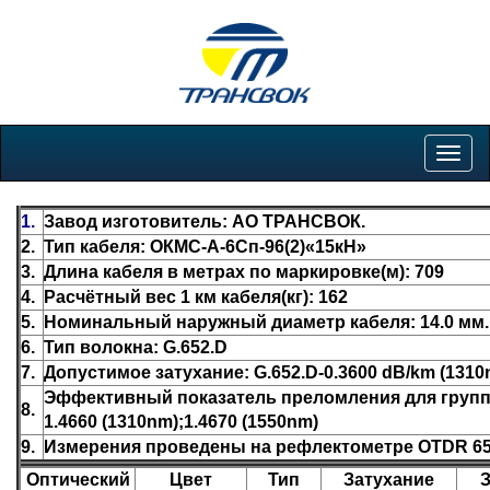
Togg
navig
1.
Завод изготовитель: АО ТРАНСВОК.
2.
Тип кабеля: ОКМС-А-6Сп-96(2)«15кН»
3.
Длина кабеля в метрах по маркировке(м): 709
4.
Расчётный вес 1 км кабеля(кг): 162
5.
Номинальный наружный диаметр кабеля: 14.0 мм.
6.
Тип волокна: G.652.D
7.
Допустимое затухание: G.652.D-0.3600 dB/km (1310
Эффективный показатель преломления для группы
8.
1.4660 (1310nm);1.4670 (1550nm)
9.
Измерения проведены на рефлектометре OTDR 650
Оптический
Цвет
Тип
Затухание
З